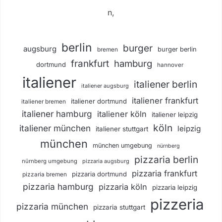
n,
berlin
burger
augsburg
burger berlin
bremen
frankfurt
hamburg
dortmund
hannover
italiener
italiener berlin
italiener augsburg
italiener frankfurt
italiener dortmund
italiener bremen
italiener hamburg
italiener köln
italiener leipzig
köln
italiener münchen
leipzig
italiener stuttgart
münchen
münchen umgebung
nürnberg
pizzaria berlin
nürnberg umgebung
pizzaria augsburg
pizzaria frankfurt
pizzaria dortmund
pizzaria bremen
pizzaria hamburg
pizzaria köln
pizzaria leipzig
pizzeria
pizzaria münchen
pizzaria stuttgart