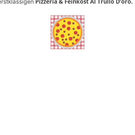
Pizzeria & Feinkost Al Trullo D’oro
.
erstklassigen