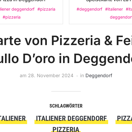
aliener deggendorf
#pizzaria
#deggendorf
#italiener
#it
#pizzeria
deggendor
rte von Pizzeria & Fe
ullo D’oro in Deggend
am
28. November 2024
in
Deggendorf
SCHLAGWÖRTER
TALIENER
ITALIENER DEGGENDORF
PIZZ
PIZZERIA