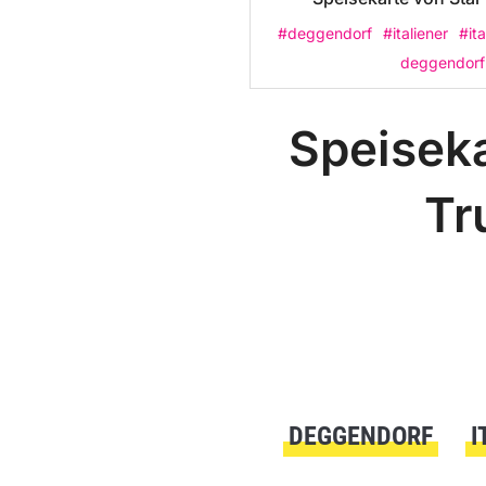
#deggendorf
#italiener
#it
deggendorf
Speiseka
Tr
DEGGENDORF
I