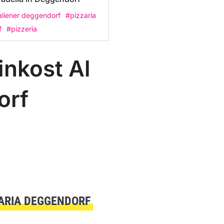
aliener deggendorf
#pizzaria
f
#pizzeria
inkost Al
orf
ARIA DEGGENDORF