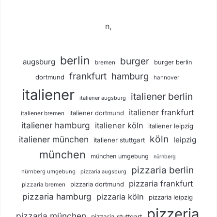
n,
berlin
burger
augsburg
burger berlin
bremen
frankfurt
hamburg
dortmund
hannover
italiener
italiener berlin
italiener augsburg
italiener frankfurt
italiener dortmund
italiener bremen
italiener hamburg
italiener köln
italiener leipzig
köln
italiener münchen
leipzig
italiener stuttgart
münchen
münchen umgebung
nürnberg
pizzaria berlin
nürnberg umgebung
pizzaria augsburg
pizzaria frankfurt
pizzaria dortmund
pizzaria bremen
pizzaria hamburg
pizzaria köln
pizzaria leipzig
pizzeria
pizzaria münchen
pizzaria stuttgart