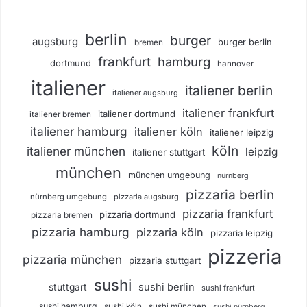
berlin
burger
augsburg
burger berlin
bremen
frankfurt
hamburg
dortmund
hannover
italiener
italiener berlin
italiener augsburg
italiener frankfurt
italiener dortmund
italiener bremen
italiener hamburg
italiener köln
italiener leipzig
köln
italiener münchen
leipzig
italiener stuttgart
münchen
münchen umgebung
nürnberg
pizzaria berlin
nürnberg umgebung
pizzaria augsburg
pizzaria frankfurt
pizzaria dortmund
pizzaria bremen
pizzaria hamburg
pizzaria köln
pizzaria leipzig
pizzeria
pizzaria münchen
pizzaria stuttgart
sushi
sushi berlin
stuttgart
sushi frankfurt
sushi hamburg
sushi köln
sushi münchen
sushi nürnberg