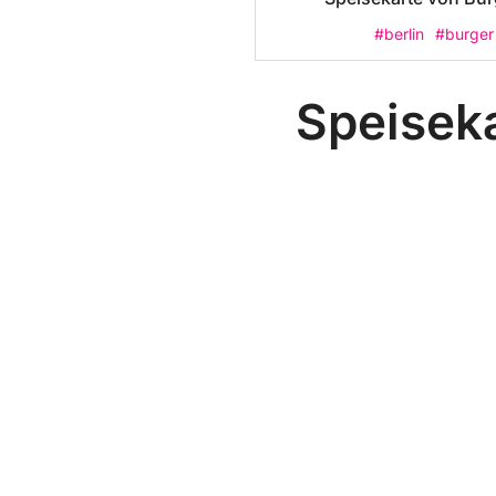
#berlin
#burger
Speiseka