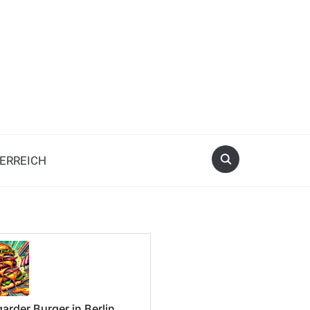
ERREICH
arder Burger in Berlin