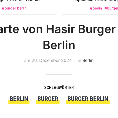
#burger berlin
#berlin
#burge
rte von Hasir Burger 
Berlin
am
26. Dezember 2024
in
Berlin
SCHLAGWÖRTER
BERLIN
BURGER
BURGER BERLIN