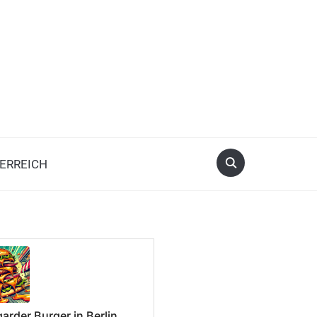
ERREICH
arder Burger in Berlin