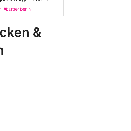
r
#burger berlin
icken &
n