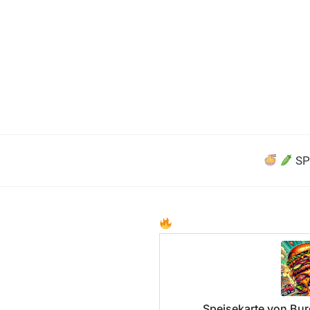
SP
Speisekarte von Burg