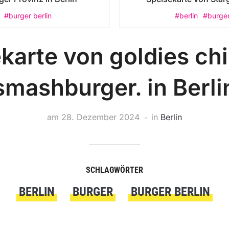
#burger berlin
#berlin
#burge
karte von goldies ch
smashburger. in Berli
am
28. Dezember 2024
in
Berlin
SCHLAGWÖRTER
BERLIN
BURGER
BURGER BERLIN