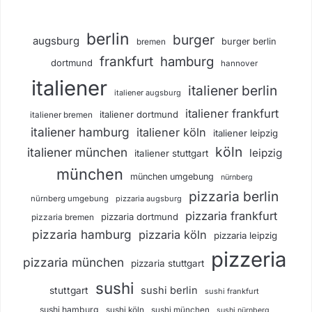
berlin
burger
augsburg
burger berlin
bremen
frankfurt
hamburg
dortmund
hannover
italiener
italiener berlin
italiener augsburg
italiener frankfurt
italiener dortmund
italiener bremen
italiener hamburg
italiener köln
italiener leipzig
köln
italiener münchen
leipzig
italiener stuttgart
münchen
münchen umgebung
nürnberg
pizzaria berlin
nürnberg umgebung
pizzaria augsburg
pizzaria frankfurt
pizzaria dortmund
pizzaria bremen
pizzaria hamburg
pizzaria köln
pizzaria leipzig
pizzeria
pizzaria münchen
pizzaria stuttgart
sushi
sushi berlin
stuttgart
sushi frankfurt
sushi hamburg
sushi köln
sushi münchen
sushi nürnberg