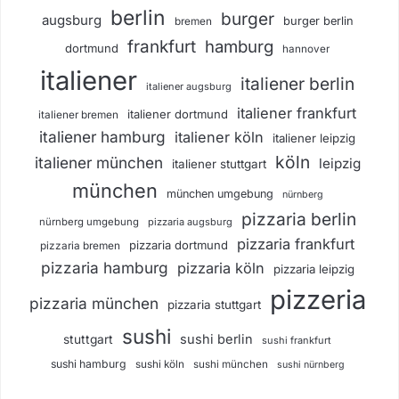
berlin
burger
augsburg
burger berlin
bremen
frankfurt
hamburg
dortmund
hannover
italiener
italiener berlin
italiener augsburg
italiener frankfurt
italiener dortmund
italiener bremen
italiener hamburg
italiener köln
italiener leipzig
köln
italiener münchen
leipzig
italiener stuttgart
münchen
münchen umgebung
nürnberg
pizzaria berlin
nürnberg umgebung
pizzaria augsburg
pizzaria frankfurt
pizzaria dortmund
pizzaria bremen
pizzaria hamburg
pizzaria köln
pizzaria leipzig
pizzeria
pizzaria münchen
pizzaria stuttgart
sushi
sushi berlin
stuttgart
sushi frankfurt
sushi hamburg
sushi köln
sushi münchen
sushi nürnberg