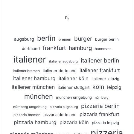
n,
berlin
burger
augsburg
burger berlin
bremen
frankfurt
hamburg
dortmund
hannover
italiener
italiener berlin
italiener augsburg
italiener frankfurt
italiener dortmund
italiener bremen
italiener hamburg
italiener köln
italiener leipzig
köln
italiener münchen
leipzig
italiener stuttgart
münchen
münchen umgebung
nürnberg
pizzaria berlin
nürnberg umgebung
pizzaria augsburg
pizzaria frankfurt
pizzaria dortmund
pizzaria bremen
pizzaria hamburg
pizzaria köln
pizzaria leipzig
pizzeria