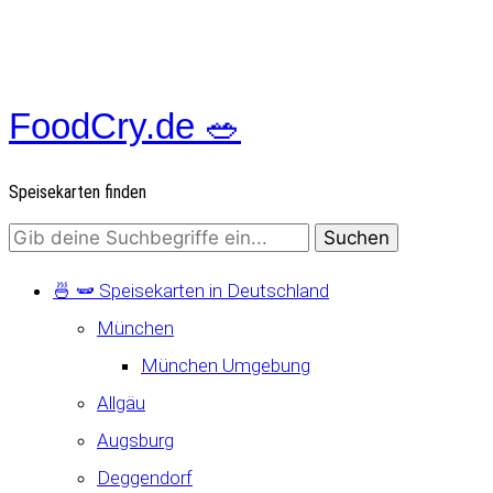
FoodCry.de 🥗
Speisekarten finden
🍜 🫛 Speisekarten in Deutschland
München
München Umgebung
Allgäu
Augsburg
Deggendorf