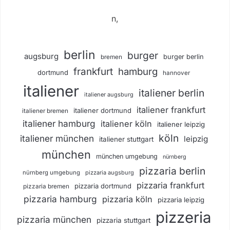
n,
berlin
burger
augsburg
burger berlin
bremen
frankfurt
hamburg
dortmund
hannover
italiener
italiener berlin
italiener augsburg
italiener frankfurt
italiener dortmund
italiener bremen
italiener hamburg
italiener köln
italiener leipzig
köln
italiener münchen
leipzig
italiener stuttgart
münchen
münchen umgebung
nürnberg
pizzaria berlin
nürnberg umgebung
pizzaria augsburg
pizzaria frankfurt
pizzaria dortmund
pizzaria bremen
pizzaria hamburg
pizzaria köln
pizzaria leipzig
pizzeria
pizzaria münchen
pizzaria stuttgart