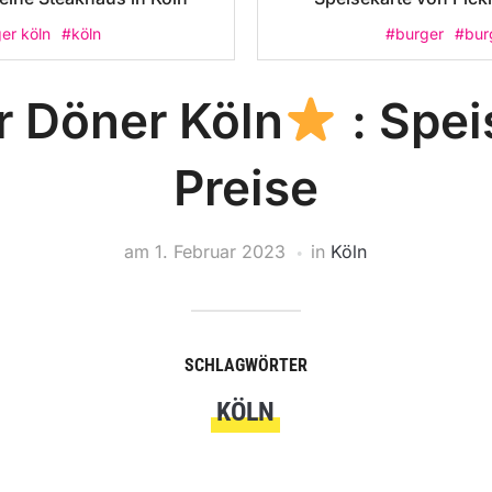
er köln
#köln
#burger
#bur
r Döner Köln
: Spei
Preise
am
1. Februar 2023
in
Köln
SCHLAGWÖRTER
KÖLN