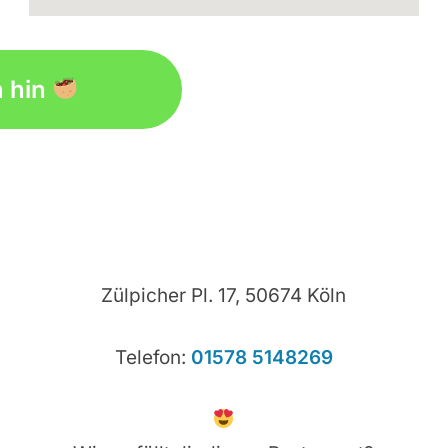
watch les miserables 123movies
embedgooglemap.net
h hin
Zülpicher Pl. 17, 50674 Köln
Telefon:
01578 5148269