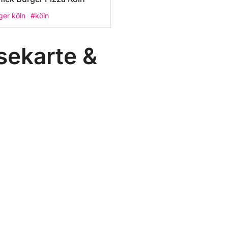
ger köln
#köln
sekarte &