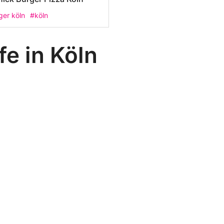
ger köln
#köln
e in Köln