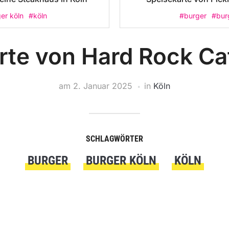
er köln
#köln
#burger
#bur
rte von Hard Rock Caf
am
2. Januar 2025
in
Köln
SCHLAGWÖRTER
BURGER
BURGER KÖLN
KÖLN