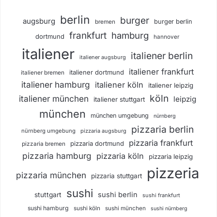
berlin
burger
augsburg
burger berlin
bremen
frankfurt
hamburg
dortmund
hannover
italiener
italiener berlin
italiener augsburg
italiener frankfurt
italiener dortmund
italiener bremen
italiener hamburg
italiener köln
italiener leipzig
köln
italiener münchen
leipzig
italiener stuttgart
münchen
münchen umgebung
nürnberg
pizzaria berlin
nürnberg umgebung
pizzaria augsburg
pizzaria frankfurt
pizzaria dortmund
pizzaria bremen
pizzaria hamburg
pizzaria köln
pizzaria leipzig
pizzeria
pizzaria münchen
pizzaria stuttgart
sushi
sushi berlin
stuttgart
sushi frankfurt
sushi hamburg
sushi köln
sushi münchen
sushi nürnberg