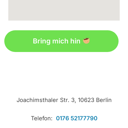
fmovies
google maps for my website
Bring mich hin
Joachimsthaler Str. 3, 10623 Berlin
Telefon:
0176 52177790