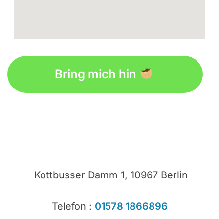
descendants 3 123movies
google maps for free
Bring mich hin
Kottbusser Damm 1, 10967 Berlin
Telefon :
01578 1866896