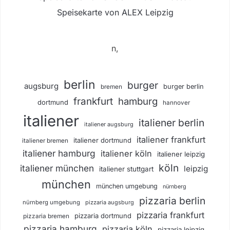
Speisekarte von ALEX Leipzig
n,
berlin
burger
augsburg
burger berlin
bremen
frankfurt
hamburg
dortmund
hannover
italiener
italiener berlin
italiener augsburg
italiener frankfurt
italiener dortmund
italiener bremen
italiener hamburg
italiener köln
italiener leipzig
köln
italiener münchen
leipzig
italiener stuttgart
münchen
münchen umgebung
nürnberg
pizzaria berlin
nürnberg umgebung
pizzaria augsburg
pizzaria frankfurt
pizzaria dortmund
pizzaria bremen
pizzaria hamburg
pizzaria köln
pizzaria leipzig