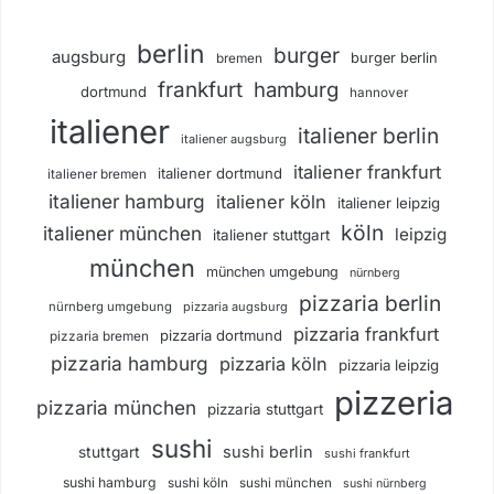
berlin
burger
augsburg
burger berlin
bremen
frankfurt
hamburg
dortmund
hannover
italiener
italiener berlin
italiener augsburg
italiener frankfurt
italiener dortmund
italiener bremen
italiener hamburg
italiener köln
italiener leipzig
köln
italiener münchen
leipzig
italiener stuttgart
münchen
münchen umgebung
nürnberg
pizzaria berlin
nürnberg umgebung
pizzaria augsburg
pizzaria frankfurt
pizzaria dortmund
pizzaria bremen
pizzaria hamburg
pizzaria köln
pizzaria leipzig
pizzeria
pizzaria münchen
pizzaria stuttgart
sushi
sushi berlin
stuttgart
sushi frankfurt
sushi hamburg
sushi köln
sushi münchen
sushi nürnberg