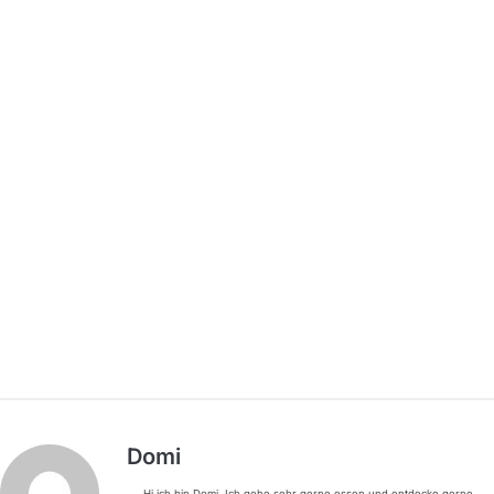
Domi
Hi ich bin Domi. Ich gehe sehr gerne essen und entdecke gerne