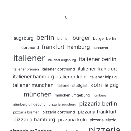
n,
berlin
burger
augsburg
burger berlin
bremen
frankfurt
hamburg
dortmund
hannover
italiener
italiener berlin
italiener augsburg
italiener frankfurt
italiener dortmund
italiener bremen
italiener hamburg
italiener köln
italiener leipzig
köln
italiener münchen
leipzig
italiener stuttgart
münchen
münchen umgebung
nürnberg
pizzaria berlin
nürnberg umgebung
pizzaria augsburg
pizzaria frankfurt
pizzaria dortmund
pizzaria bremen
pizzaria hamburg
pizzaria köln
pizzaria leipzig
pizzeria