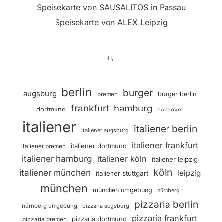
Speisekarte von SAUSALITOS in Passau
Speisekarte von ALEX Leipzig
n,
berlin
burger
augsburg
burger berlin
bremen
frankfurt
hamburg
dortmund
hannover
italiener
italiener berlin
italiener augsburg
italiener frankfurt
italiener dortmund
italiener bremen
italiener hamburg
italiener köln
italiener leipzig
köln
italiener münchen
leipzig
italiener stuttgart
münchen
münchen umgebung
nürnberg
pizzaria berlin
nürnberg umgebung
pizzaria augsburg
pizzaria frankfurt
pizzaria dortmund
pizzaria bremen