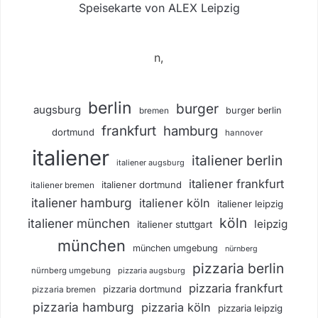
Speisekarte von ALEX Leipzig
n,
berlin
burger
augsburg
burger berlin
bremen
frankfurt
hamburg
dortmund
hannover
italiener
italiener berlin
italiener augsburg
italiener frankfurt
italiener dortmund
italiener bremen
italiener hamburg
italiener köln
italiener leipzig
köln
italiener münchen
leipzig
italiener stuttgart
münchen
münchen umgebung
nürnberg
pizzaria berlin
nürnberg umgebung
pizzaria augsburg
pizzaria frankfurt
pizzaria dortmund
pizzaria bremen
pizzaria hamburg
pizzaria köln
pizzaria leipzig