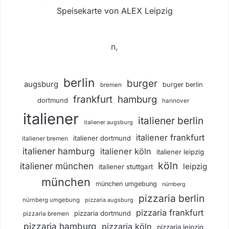
Speisekarte von ALEX Leipzig
n,
berlin
burger
augsburg
burger berlin
bremen
frankfurt
hamburg
dortmund
hannover
italiener
italiener berlin
italiener augsburg
italiener frankfurt
italiener dortmund
italiener bremen
italiener hamburg
italiener köln
italiener leipzig
köln
italiener münchen
leipzig
italiener stuttgart
münchen
münchen umgebung
nürnberg
pizzaria berlin
nürnberg umgebung
pizzaria augsburg
pizzaria frankfurt
pizzaria dortmund
pizzaria bremen
pizzaria hamburg
pizzaria köln
pizzaria leipzig