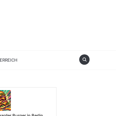
ERREICH
arder Burger in Berlin