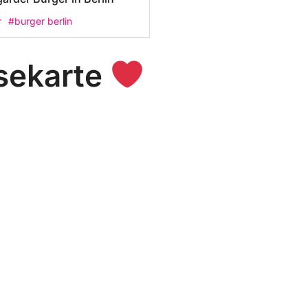
r
#burger berlin
sekarte