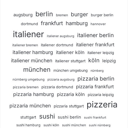
berlin
burger
augsburg
burger berlin
bremen
frankfurt
hamburg
dortmund
hannover
italiener
italiener berlin
italiener augsburg
italiener frankfurt
italiener dortmund
italiener bremen
italiener hamburg
italiener köln
italiener leipzig
köln
italiener münchen
leipzig
italiener stuttgart
münchen
münchen umgebung
nürnberg
pizzaria berlin
nürnberg umgebung
pizzaria augsburg
pizzaria frankfurt
pizzaria dortmund
pizzaria bremen
pizzaria hamburg
pizzaria köln
pizzaria leipzig
pizzeria
pizzaria münchen
pizzaria stuttgart
sushi
sushi berlin
stuttgart
sushi frankfurt
sushi hamburg
sushi köln
sushi münchen
sushi nürnberg