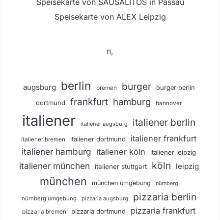
Speisekarte von SAUSALITOS in Passau
Speisekarte von ALEX Leipzig
n,
berlin
burger
augsburg
burger berlin
bremen
frankfurt
hamburg
dortmund
hannover
italiener
italiener berlin
italiener augsburg
italiener frankfurt
italiener dortmund
italiener bremen
italiener hamburg
italiener köln
italiener leipzig
köln
italiener münchen
leipzig
italiener stuttgart
münchen
münchen umgebung
nürnberg
pizzaria berlin
nürnberg umgebung
pizzaria augsburg
pizzaria frankfurt
pizzaria dortmund
pizzaria bremen