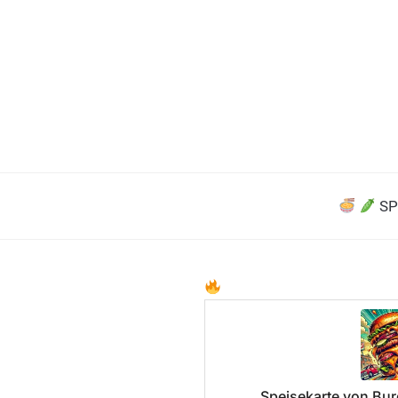
SP
Speisekarte von Burg