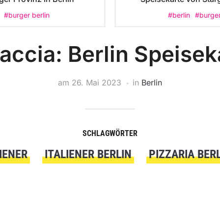
#burger berlin
#berlin
#burge
accia: Berlin Speise
am
26. Mai 2023
in
Berlin
SCHLAGWÖRTER
IENER
ITALIENER BERLIN
PIZZARIA BER