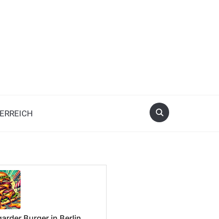
ERREICH
arder Burger in Berlin