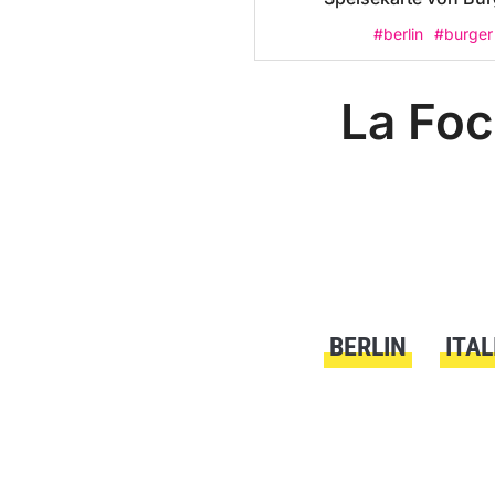
#berlin
#burger
La Foc
BERLIN
ITAL