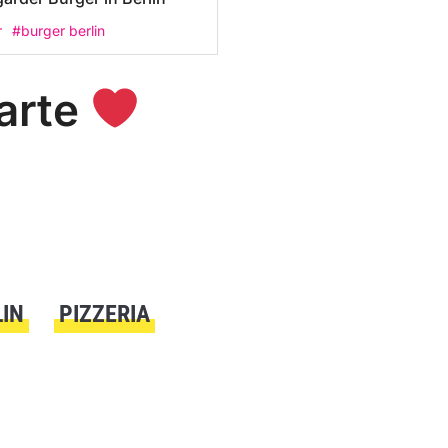
r
#burger berlin
karte
LIN
PIZZERIA