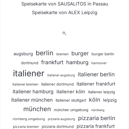
Speisekarte von SAUSALITOS in Passau
Speisekarte von ALEX Leipzig
n,
berlin
burger
augsburg
burger berlin
bremen
frankfurt
hamburg
dortmund
hannover
italiener
italiener berlin
italiener augsburg
italiener frankfurt
italiener dortmund
italiener bremen
italiener hamburg
italiener köln
italiener leipzig
köln
italiener münchen
leipzig
italiener stuttgart
münchen
münchen umgebung
nürnberg
pizzaria berlin
nürnberg umgebung
pizzaria augsburg
pizzaria frankfurt
pizzaria dortmund
pizzaria bremen