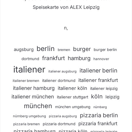
Speisekarte von ALEX Leipzig
n,
berlin
burger
augsburg
burger berlin
bremen
frankfurt
hamburg
dortmund
hannover
italiener
italiener berlin
italiener augsburg
italiener frankfurt
italiener dortmund
italiener bremen
italiener hamburg
italiener köln
italiener leipzig
köln
italiener münchen
leipzig
italiener stuttgart
münchen
münchen umgebung
nürnberg
pizzaria berlin
nürnberg umgebung
pizzaria augsburg
pizzaria frankfurt
pizzaria dortmund
pizzaria bremen
pizzaria hamburg
pizzaria köln
pizzaria leipzig