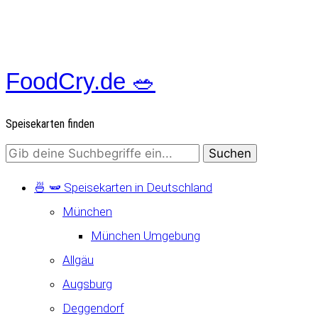
FoodCry.de 🥗
Speisekarten finden
🍜 🫛 Speisekarten in Deutschland
München
München Umgebung
Allgäu
Augsburg
Deggendorf