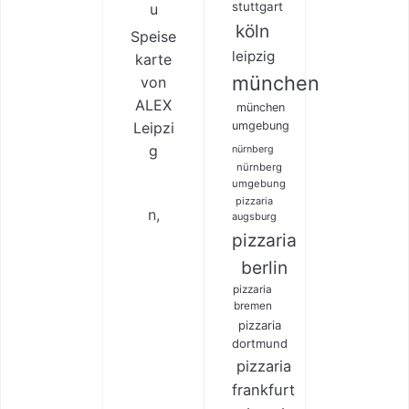
stuttgart
u
köln
Speise
leipzig
karte
münchen
von
ALEX
münchen
Leipzi
umgebung
g
nürnberg
nürnberg
umgebung
pizzaria
n,
augsburg
pizzaria
berlin
pizzaria
bremen
pizzaria
dortmund
pizzaria
frankfurt