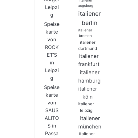
italiener
augsburg
Leipzi
italiener
g
berlin
Speise
italiener
karte
bremen
von
italiener
ROCK
dortmund
ET’S
italiener
in
frankfurt
Leipzi
italiener
g
hamburg
Speise
italiener
karte
köln
von
italiener
SAUS
leipzig
ALITO
italiener
S in
münchen
Passa
italiener