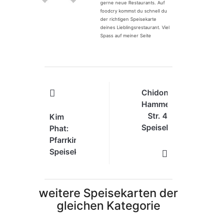
gerne neue Restaurants. Auf
foodcry kommst du schnell du
der richtigen Speisekarte
deines Lieblingsrestaurant. Viel
Spass auf meiner Seite
Chidonkey:
Hammer
Str. 4
Kim
Speisekarte
Phat:
❤️
Pfarrkirchen
Speisekarte
❤️
weitere Speisekarten der
gleichen Kategorie