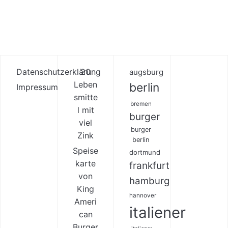
Datenschutzerklärung
20
augsburg
Leben
berlin
Impressum
smitte
bremen
l mit
burger
viel
burger
Zink
berlin
Speise
dortmund
karte
frankfurt
von
hamburg
King
hannover
Ameri
italiener
can
Burger