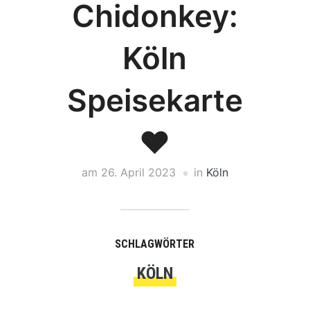
Chidonkey:
Köln
Speisekarte
❤️
am
26. April 2023
in
Köln
SCHLAGWÖRTER
KÖLN