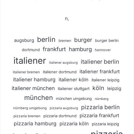
n,
berlin
burger
augsburg
burger berlin
bremen
frankfurt
hamburg
dortmund
hannover
italiener
italiener berlin
italiener augsburg
italiener frankfurt
italiener dortmund
italiener bremen
italiener hamburg
italiener köln
italiener leipzig
köln
italiener münchen
leipzig
italiener stuttgart
münchen
münchen umgebung
nürnberg
pizzaria berlin
nürnberg umgebung
pizzaria augsburg
pizzaria frankfurt
pizzaria dortmund
pizzaria bremen
pizzaria hamburg
pizzaria köln
pizzaria leipzig