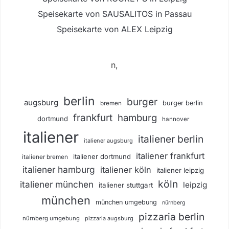
Speisekarte von SAUSALITOS in Passau
Speisekarte von ALEX Leipzig
n,
berlin
burger
augsburg
burger berlin
bremen
frankfurt
hamburg
dortmund
hannover
italiener
italiener berlin
italiener augsburg
italiener frankfurt
italiener dortmund
italiener bremen
italiener hamburg
italiener köln
italiener leipzig
köln
italiener münchen
leipzig
italiener stuttgart
münchen
münchen umgebung
nürnberg
pizzaria berlin
nürnberg umgebung
pizzaria augsburg