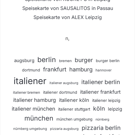
Speisekarte von SAUSALITOS in Passau
Speisekarte von ALEX Leipzig
n,
berlin
burger
augsburg
burger berlin
bremen
frankfurt
hamburg
dortmund
hannover
italiener
italiener berlin
italiener augsburg
italiener frankfurt
italiener dortmund
italiener bremen
italiener hamburg
italiener köln
italiener leipzig
köln
italiener münchen
leipzig
italiener stuttgart
münchen
münchen umgebung
nürnberg
pizzaria berlin
nürnberg umgebung
pizzaria augsburg