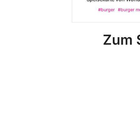
#burger
#burger m
Zum S