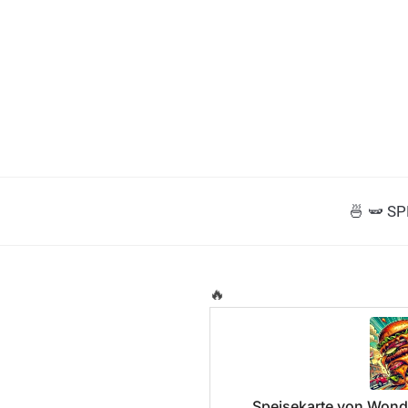
🍜 🫛 S
🔥
Speisekarte von Wond