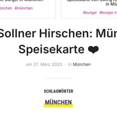
in M
ünchen
#münchen
#burger
#burger 
ollner Hirschen: M
Speisekarte ❤️
am
27. März 2023
in
München
SCHLAGWÖRTER
MÜNCHEN