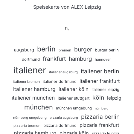
Speisekarte von ALEX Leipzig
n,
berlin
burger
augsburg
burger berlin
bremen
frankfurt
hamburg
dortmund
hannover
italiener
italiener berlin
italiener augsburg
italiener frankfurt
italiener dortmund
italiener bremen
italiener hamburg
italiener köln
italiener leipzig
köln
italiener münchen
leipzig
italiener stuttgart
münchen
münchen umgebung
nürnberg
pizzaria berlin
nürnberg umgebung
pizzaria augsburg
pizzaria frankfurt
pizzaria dortmund
pizzaria bremen
pizzaria hamburg
pizzaria köln
pizzaria leipzig