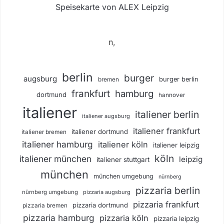
Speisekarte von ALEX Leipzig
n,
berlin
burger
augsburg
burger berlin
bremen
frankfurt
hamburg
dortmund
hannover
italiener
italiener berlin
italiener augsburg
italiener frankfurt
italiener dortmund
italiener bremen
italiener hamburg
italiener köln
italiener leipzig
köln
italiener münchen
leipzig
italiener stuttgart
münchen
münchen umgebung
nürnberg
pizzaria berlin
nürnberg umgebung
pizzaria augsburg
pizzaria frankfurt
pizzaria dortmund
pizzaria bremen
pizzaria hamburg
pizzaria köln
pizzaria leipzig