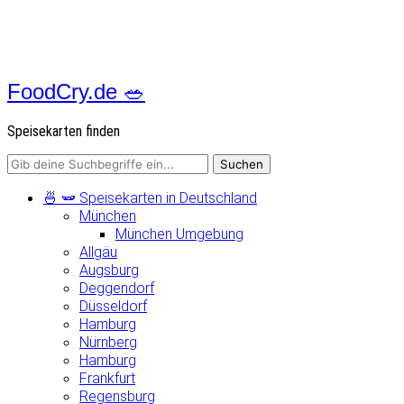
FoodCry.de 🥗
Speisekarten finden
🍜 🫛 Speisekarten in Deutschland
München
München Umgebung
Allgäu
Augsburg
Deggendorf
Düsseldorf
Hamburg
Nürnberg
Hamburg
Frankfurt
Regensburg