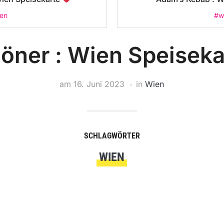
en
#w
öner : Wien Speisek
am
16. Juni 2023
in
Wien
SCHLAGWÖRTER
WIEN