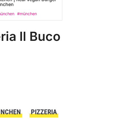
ünchen
münchen
#münchen
ria Il Buco
ÜNCHEN
PIZZERIA