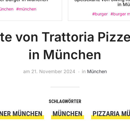
in M
ünchen
#münchen
#burger
#burger 
e von Trattoria Pizze
in München
am
21. November 2024
in
München
SCHLAGWÖRTER
ENER MÜNCHEN
MÜNCHEN
PIZZARIA M