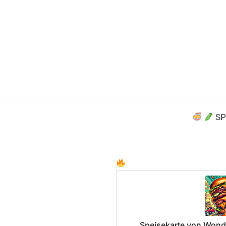
SP
Speisekarte von Wond