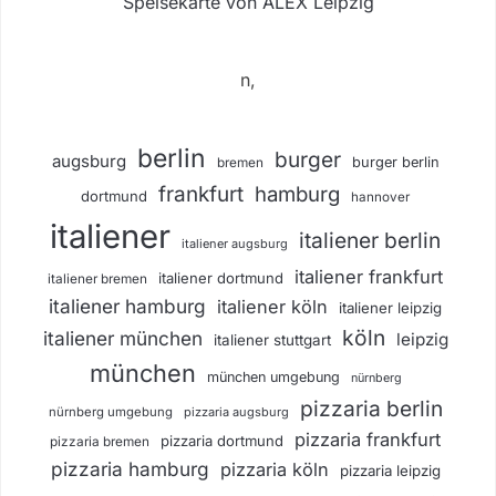
Speisekarte von ALEX Leipzig
n,
berlin
burger
augsburg
burger berlin
bremen
frankfurt
hamburg
dortmund
hannover
italiener
italiener berlin
italiener augsburg
italiener frankfurt
italiener dortmund
italiener bremen
italiener hamburg
italiener köln
italiener leipzig
köln
italiener münchen
leipzig
italiener stuttgart
münchen
münchen umgebung
nürnberg
pizzaria berlin
nürnberg umgebung
pizzaria augsburg
pizzaria frankfurt
pizzaria dortmund
pizzaria bremen
pizzaria hamburg
pizzaria köln
pizzaria leipzig