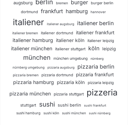
berlin
burger
augsburg
burger berlin
bremen
frankfurt
hamburg
dortmund
hannover
italiener
italiener berlin
italiener augsburg
italiener frankfurt
italiener dortmund
italiener bremen
italiener hamburg
italiener köln
italiener leipzig
köln
italiener münchen
leipzig
italiener stuttgart
münchen
münchen umgebung
nürnberg
pizzaria berlin
nürnberg umgebung
pizzaria augsburg
pizzaria frankfurt
pizzaria dortmund
pizzaria bremen
pizzaria hamburg
pizzaria köln
pizzaria leipzig
pizzeria
pizzaria münchen
pizzaria stuttgart
sushi
sushi berlin
stuttgart
sushi frankfurt
sushi hamburg
sushi köln
sushi münchen
sushi nürnberg