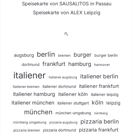
Speisekarte von SAUSALITOS in Passau
Speisekarte von ALEX Leipzig
n,
berlin
burger
augsburg
burger berlin
bremen
frankfurt
hamburg
dortmund
hannover
italiener
italiener berlin
italiener augsburg
italiener frankfurt
italiener dortmund
italiener bremen
italiener hamburg
italiener köln
italiener leipzig
köln
italiener münchen
leipzig
italiener stuttgart
münchen
münchen umgebung
nürnberg
pizzaria berlin
nürnberg umgebung
pizzaria augsburg
pizzaria frankfurt
pizzaria dortmund
pizzaria bremen