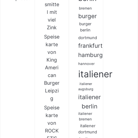
smitte
bremen
l mit
burger
viel
burger
Zink
berlin
Speise
dortmund
karte
frankfurt
von
hamburg
King
hannover
Ameri
italiener
can
Burger
italiener
augsburg
Leipzi
italiener
g
berlin
Speise
italiener
karte
bremen
von
italiener
ROCK
dortmund