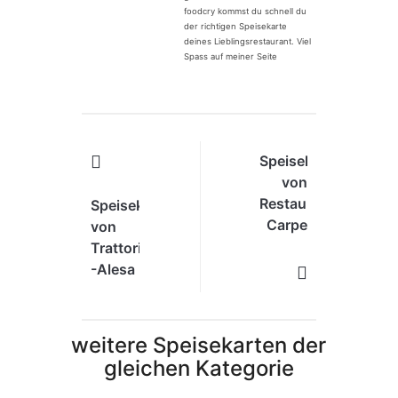
foodcry kommst du schnell du
der richtigen Speisekarte
deines Lieblingsrestaurant. Viel
Spass auf meiner Seite
Speisekarte
von
Restaurant
Speisekarte
Carpe
von
Diem
Trattoria
in
-Alesa
Augsburg
-gelati
in
Augsburg
weitere Speisekarten der
gleichen Kategorie