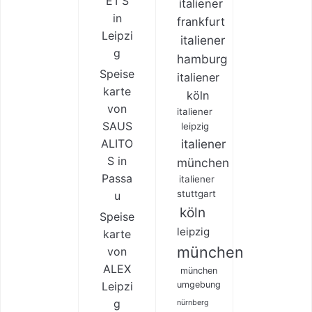
ET’S
italiener
in
frankfurt
Leipzi
italiener
g
hamburg
Speise
italiener
karte
köln
von
italiener
SAUS
leipzig
ALITO
italiener
S in
münchen
Passa
italiener
stuttgart
u
köln
Speise
leipzig
karte
münchen
von
ALEX
münchen
Leipzi
umgebung
g
nürnberg