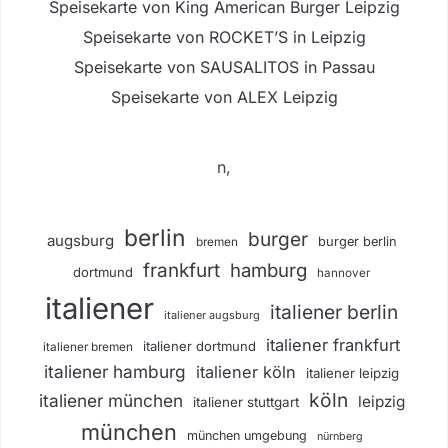
Speisekarte von King American Burger Leipzig
Speisekarte von ROCKET’S in Leipzig
Speisekarte von SAUSALITOS in Passau
Speisekarte von ALEX Leipzig
n,
berlin
burger
augsburg
burger berlin
bremen
frankfurt
hamburg
dortmund
hannover
italiener
italiener berlin
italiener augsburg
italiener frankfurt
italiener dortmund
italiener bremen
italiener hamburg
italiener köln
italiener leipzig
köln
italiener münchen
leipzig
italiener stuttgart
münchen
münchen umgebung
nürnberg