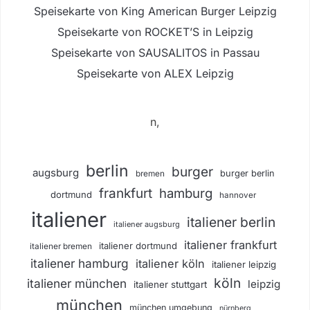
Speisekarte von King American Burger Leipzig
Speisekarte von ROCKET’S in Leipzig
Speisekarte von SAUSALITOS in Passau
Speisekarte von ALEX Leipzig
n,
berlin
burger
augsburg
burger berlin
bremen
frankfurt
hamburg
dortmund
hannover
italiener
italiener berlin
italiener augsburg
italiener frankfurt
italiener dortmund
italiener bremen
italiener hamburg
italiener köln
italiener leipzig
köln
italiener münchen
leipzig
italiener stuttgart
münchen
münchen umgebung
nürnberg