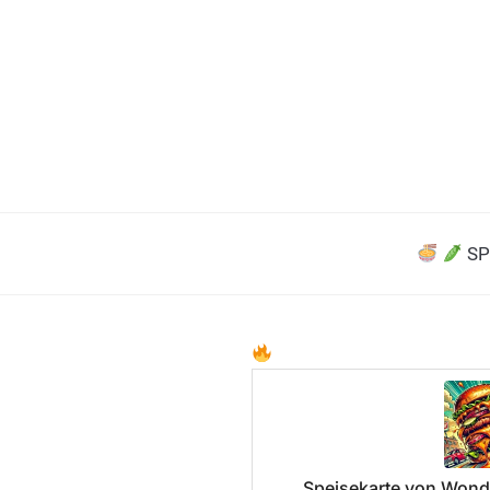
SP
Speisekarte von Wond