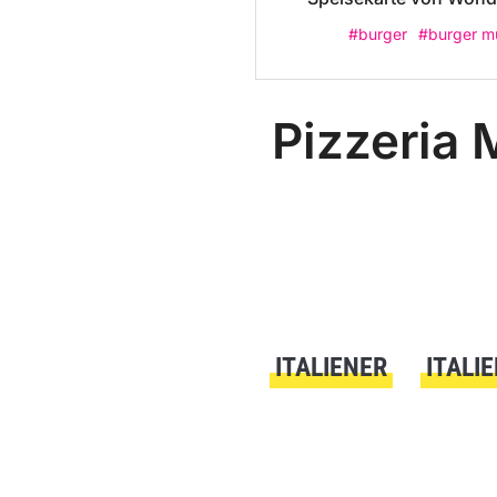
#burger
#burger m
Pizzeria
ITALIENER
ITALI