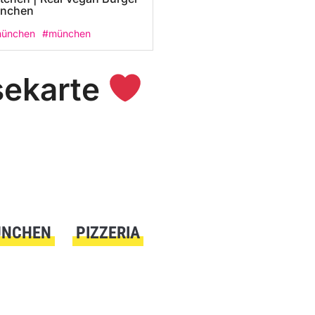
ünchen
münchen
#münchen
sekarte
ÜNCHEN
PIZZERIA