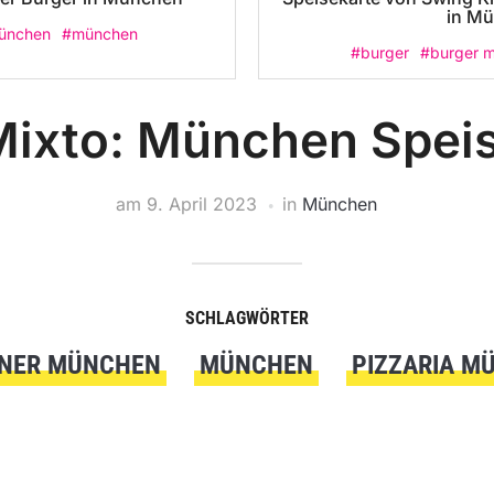
in M
ünchen
#münchen
#burger
#burger 
 Mixto: München Spei
am
9. April 2023
in
München
SCHLAGWÖRTER
ENER MÜNCHEN
MÜNCHEN
PIZZARIA M