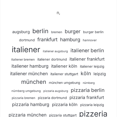
n,
berlin
burger
augsburg
burger berlin
bremen
frankfurt
hamburg
dortmund
hannover
italiener
italiener berlin
italiener augsburg
italiener frankfurt
italiener dortmund
italiener bremen
italiener hamburg
italiener köln
italiener leipzig
köln
italiener münchen
leipzig
italiener stuttgart
münchen
münchen umgebung
nürnberg
pizzaria berlin
nürnberg umgebung
pizzaria augsburg
pizzaria frankfurt
pizzaria dortmund
pizzaria bremen
pizzaria hamburg
pizzaria köln
pizzaria leipzig
pizzeria
pizzaria münchen
pizzaria stuttgart