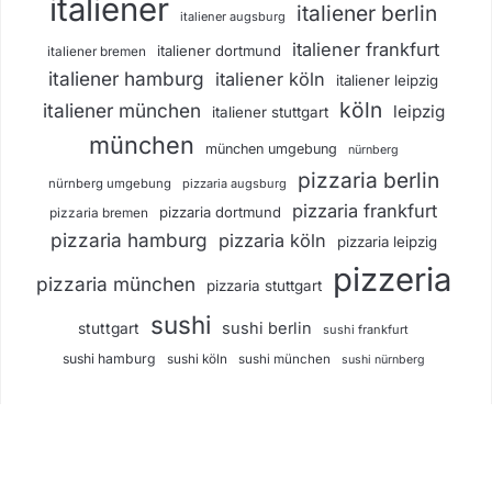
italiener
italiener berlin
italiener augsburg
italiener frankfurt
italiener dortmund
italiener bremen
italiener hamburg
italiener köln
italiener leipzig
köln
italiener münchen
leipzig
italiener stuttgart
münchen
münchen umgebung
nürnberg
pizzaria berlin
nürnberg umgebung
pizzaria augsburg
pizzaria frankfurt
pizzaria dortmund
pizzaria bremen
pizzaria hamburg
pizzaria köln
pizzaria leipzig
pizzeria
pizzaria münchen
pizzaria stuttgart
sushi
sushi berlin
stuttgart
sushi frankfurt
sushi hamburg
sushi köln
sushi münchen
sushi nürnberg