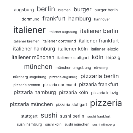
berlin
burger
augsburg
burger berlin
bremen
frankfurt
hamburg
dortmund
hannover
italiener
italiener berlin
italiener augsburg
italiener frankfurt
italiener dortmund
italiener bremen
italiener hamburg
italiener köln
italiener leipzig
köln
italiener münchen
leipzig
italiener stuttgart
münchen
münchen umgebung
nürnberg
pizzaria berlin
nürnberg umgebung
pizzaria augsburg
pizzaria frankfurt
pizzaria dortmund
pizzaria bremen
pizzaria hamburg
pizzaria köln
pizzaria leipzig
pizzeria
pizzaria münchen
pizzaria stuttgart
sushi
sushi berlin
stuttgart
sushi frankfurt
sushi hamburg
sushi köln
sushi münchen
sushi nürnberg