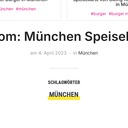
in M
ünchen
#münchen
#burger
#burger 
om: München Speise
am
4. April 2023
in
München
SCHLAGWÖRTER
MÜNCHEN