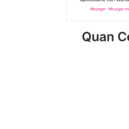
#burger
#burger m
Quan C